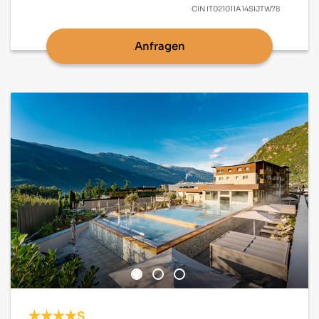
CIN
IT021011A14SIJTW78
Anfragen
S