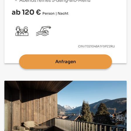
Abends feines 5‑Gang‑Bio‑Menü
ab 120 €
Person | Nacht
CIN
IT021048A1Y9PZ2RLI
Anfragen