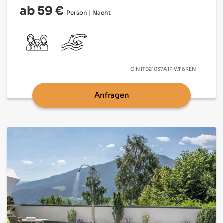
ab 59 €
Person | Nacht
CIN
IT021037A1PIWF6REN
Anfragen