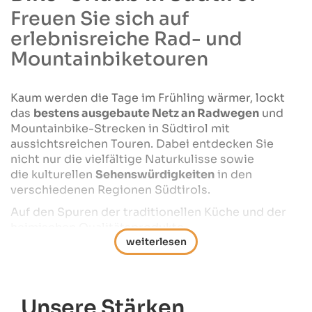
Freuen Sie sich auf
erlebnisreiche Rad- und
Mountainbiketouren
Kaum werden die Tage im Frühling wärmer, lockt
das
bestens ausgebaute Netz an Radwegen
und
Mountainbike-Strecken in Südtirol mit
aussichtsreichen Touren. Dabei entdecken Sie
nicht nur die vielfältige Naturkulisse sowie
die kulturellen
Sehenswürdigkeiten
in den
verschiedenen Regionen Südtirols.
Auf den Spuren der traditionellen Küche und der
heimischen Qualitätsprodukte
erwartet
Genussradler
ein breites Angebot an
kulinarischen Highlights entlang der Radstrecken.
Familien mit Kindern
freuen sich auf
familienfreundliche Radwege.
Unsere Stärken
In den Bergen kommen auch wagemutige