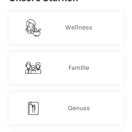
Adrenalinjunkies und Freerider
voll auf ihre Kosten.
Abenteuerreiche Downhill-Trails und Rundtouren
sorgen für grenzenlosen Bike-Spaß.
Wellness
Die Bikehotels in Südtirol schaffen den idealen
Rahmen für Radfahrer und Mountainbiker. Neben
Leihrädern
, verschließbaren Abstellräumen,
Kartenmaterial und weiterer Ausrüstung, helfen Sie
Ihnen auch gerne bei der
Tourenplanung
und/oder
organisieren
geführte Touren
mit spezialisierten
Bikeguides.
Familie
Sie lieben es, die Natur auf zwei Rädern zu
erkunden? Dann
fragen Sie jetzt
in einem unserer
Bikehotels in Südtirol
an
und freuen Sie sich auf
eine unvergessliche Auszeit!
Genuss